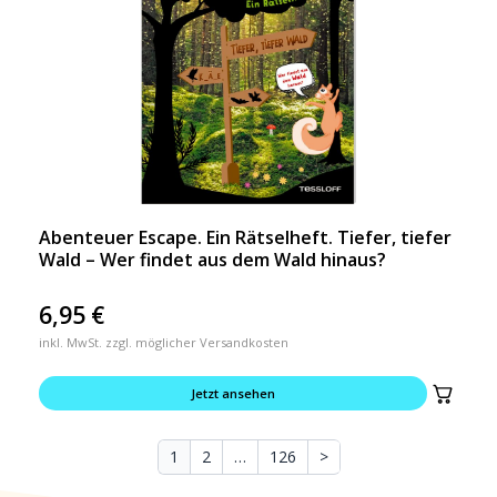
Abenteuer Escape. Ein Rätselheft. Tiefer, tiefer
Wald – Wer findet aus dem Wald hinaus?
6,95
€
inkl. MwSt. zzgl. möglicher Versandkosten
Jetzt ansehen
1
2
…
126
>