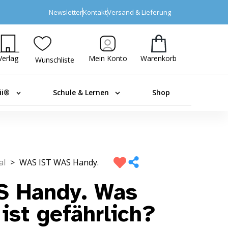
Newsletter
Kontakt
Versand & Lieferung
Verlag
Mein Konto
Warenkorb
Wunschliste
ii®
Schule & Lernen
Shop
al
>
WAS IST WAS Handy.
 Handy. Was
 ist gefährlich?