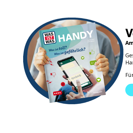
V
Am
Ge
Han
Fü