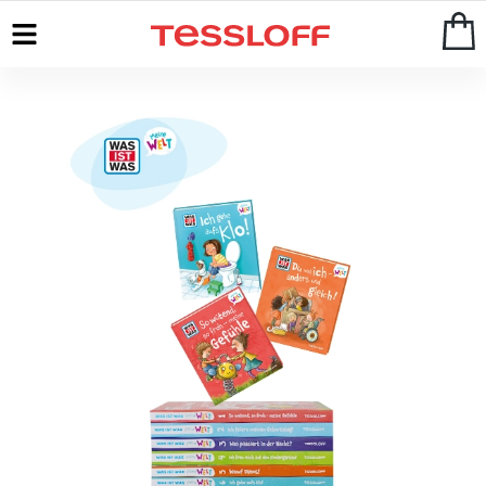
Start
>
WAS IST WAS
>
Meine Welt