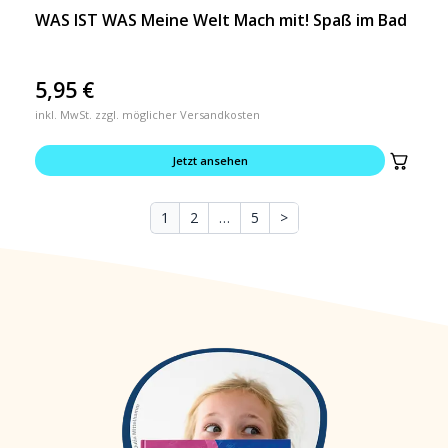
WAS IST WAS Meine Welt Mach mit! Spaß im Bad
5,95
€
inkl. MwSt. zzgl. möglicher Versandkosten
Jetzt ansehen
1
2
…
5
>