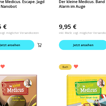
ine Medicus. Escape. Jagd
Der kleine Medicus. Band 
n Nanobot
Alarm im Auge
5
€
9,95
€
 zzgl. möglicher Versandkosten
inkl. MwSt. zzgl. möglicher Versandk
Jetzt ansehen
Jetzt ansehen
Buch