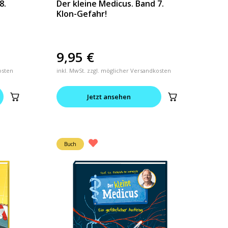
8.
Der kleine Medicus. Band 7.
Klon-Gefahr!
9,95
€
osten
inkl. MwSt. zzgl. möglicher Versandkosten
Jetzt ansehen
Buch