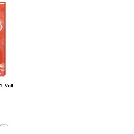
. Voll
osten