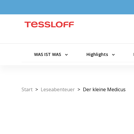
WAS IST WAS
Highlights
Start
>
Leseabenteuer
>
Der kleine Medicus