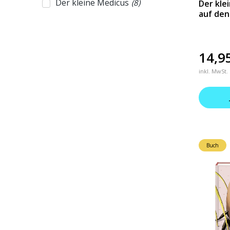
Der kleine Medicus
(
8
)
Der kle
auf de
14,9
inkl. MwSt.
Buch