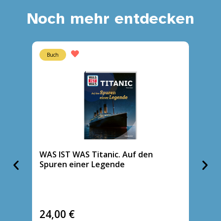
Noch mehr entdecken
Buch
Buch
WAS IST WAS Titanic. Auf den
WAS I
Spuren einer Legende
die Wo
24,00
€
14,9