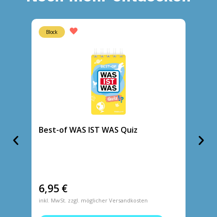
Block
Heft
Best-of WAS IST WAS Quiz
WAS IS
Fußbal
6,95
€
6,95
inkl. MwSt. zzgl. möglicher Versandkosten
inkl. MwS