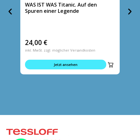
WAS IST WAS Titanic. Auf den
WAS I
Spuren einer Legende
die Wo
24,00
€
14,9
inkl. MwSt. zzgl. möglicher Versandkosten
inkl. MwS
Jetzt ansehen