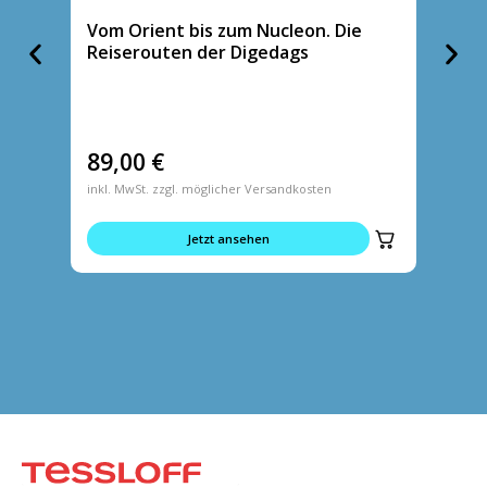
Vom Orient bis zum Nucleon. Die
Tasch
Reiserouten der Digedags
89,00
€
5,95
inkl. MwSt. zzgl. möglicher Versandkosten
inkl. MwS
Jetzt ansehen