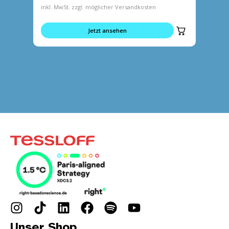
inkl. MwSt. zzgl. möglicher Versandkosten
inkl. MwS
Jetzt ansehen
Unser Shop