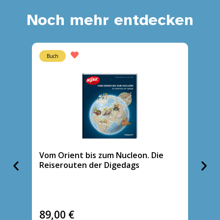
Noch mehr entdecken
Buch
Heft
Vom Orient bis zum Nucleon. Die
Tasch
Reiserouten der Digedags
89,00
€
5,95