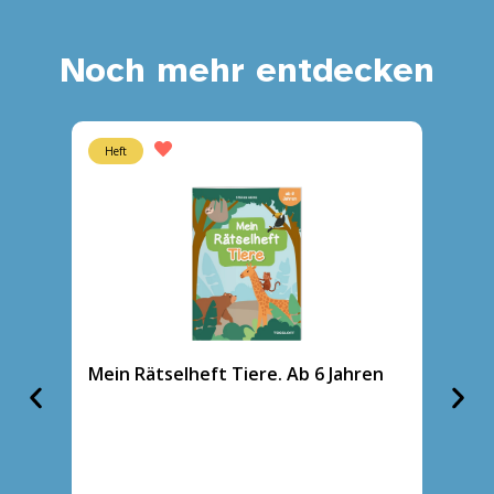
Noch mehr entdecken
Heft
Heft
Mein Rätselheft Tiere. Ab 6 Jahren
Zaube