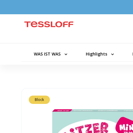
WAS IST WAS
Highlights
Block