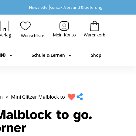
Newsletter
Kontakt
Versand & Lieferung
Verlag
Mein Konto
Warenkorb
Wunschliste
ii®
Schule & Lernen
Shop
n
>
Mini Glitzer Malblock to
Malblock to go.
örner