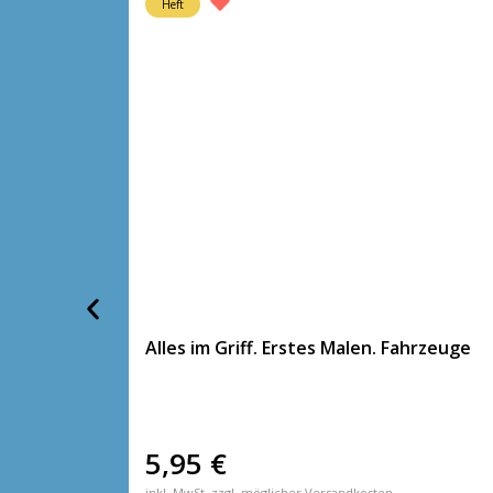
Heft
Alles im Griff. Erstes Malen. Fahrzeuge
5,95
€
inkl. MwSt. zzgl. möglicher Versandkosten