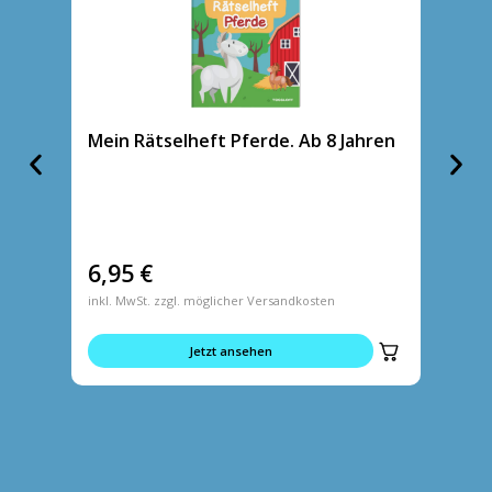
Mein Rätselheft Pferde. Ab 8 Jahren
Mein R
6,95
€
6,95
inkl. MwSt. zzgl. möglicher Versandkosten
inkl. MwS
Jetzt ansehen