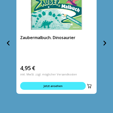
Zaubermalbuch. Dinosaurier
Zaube
Einho
4,95
€
5,95
inkl. MwSt. zzgl. möglicher Versandkosten
inkl. MwS
Jetzt ansehen