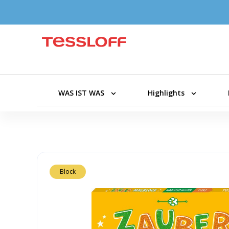
WAS IST WAS
Highlights
Block