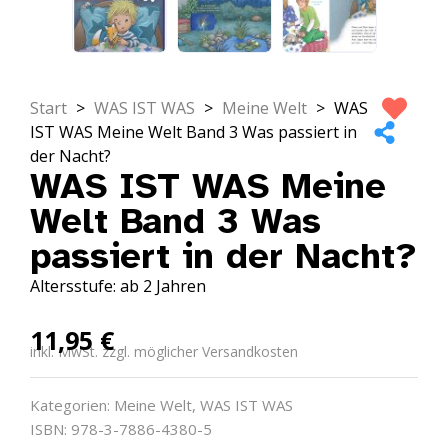
Start
>
WAS IST WAS
>
Meine Welt
>
WAS
IST WAS Meine Welt Band 3 Was passiert in
der Nacht?
WAS IST WAS Meine
Welt Band 3 Was
passiert in der Nacht?
Altersstufe: ab 2 Jahren
11,95
€
inkl. MwSt. zzgl. möglicher Versandkosten
Kategorien:
Meine Welt
,
WAS IST WAS
ISBN: 978-3-7886-4380-5