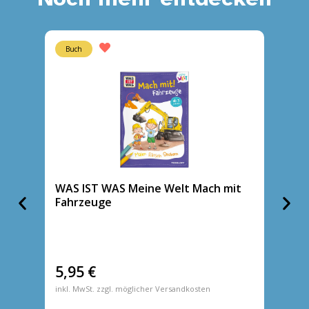
Buch
Buch
WAS IST WAS Meine Welt Mach mit
WAS I
Fahrzeuge
Farbe
5,95
€
5,95
inkl. MwSt. zzgl. möglicher Versandkosten
inkl. MwS