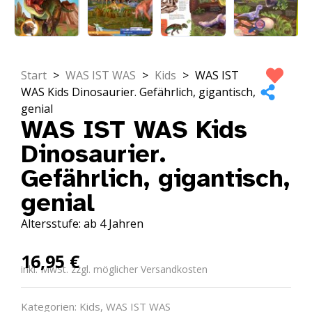
Start
>
WAS IST WAS
>
Kids
>
WAS IST
WAS Kids Dinosaurier. Gefährlich, gigantisch,
genial
WAS IST WAS Kids
Dinosaurier.
Gefährlich, gigantisch,
genial
Altersstufe: ab 4 Jahren
16,95
€
inkl. MwSt. zzgl. möglicher Versandkosten
Kategorien:
Kids
,
WAS IST WAS