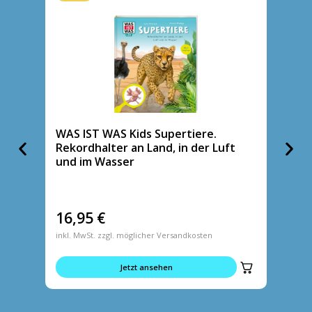
WAS IST WAS Kids Supertiere.
WAS IS
Rekordhalter an Land, in der Luft
Planet
und im Wasser
mitten
16,95
€
16,9
inkl. MwSt. zzgl. möglicher Versandkosten
inkl. MwS
Jetzt ansehen