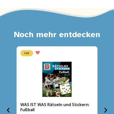
Noch mehr entdecken
Heft
Heft
WAS IST WAS Rätseln und Stickern:
WAS I
Fußball
Polizei