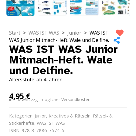
Start
>
WAS IST WAS
>
Junior
>
WAS IST
WAS Junior Mitmach-Heft. Wale und Delfine.
WAS IST WAS Junior
Mitmach-Heft. Wale
und Delfine.
Altersstufe: ab 4 Jahren
4,95
€
inkl. MwSt. zzgl. möglicher Versandkosten
Kategorien:
Junior
,
Kreatives & Rätseln
,
Rätsel- &
Stickerhefte
,
WAS IST WAS
ISBN: 978-3-7886-7574-5