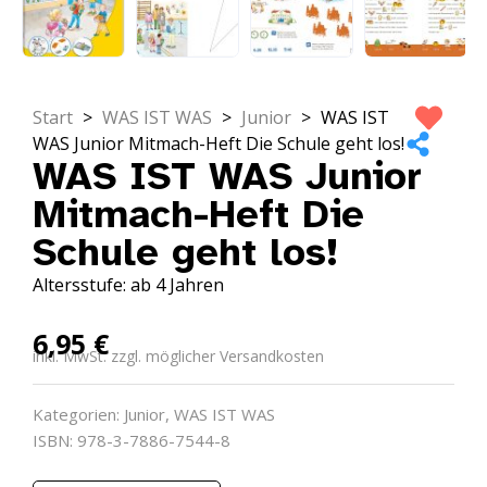
Start
>
WAS IST WAS
>
Junior
>
WAS IST
WAS Junior Mitmach-Heft Die Schule geht los!
WAS IST WAS Junior
Mitmach-Heft Die
Schule geht los!
Altersstufe: ab 4 Jahren
6,95
€
inkl. MwSt. zzgl. möglicher Versandkosten
Kategorien:
Junior
,
WAS IST WAS
ISBN: 978-3-7886-7544-8