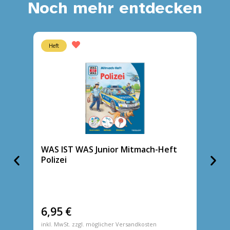
Noch mehr entdecken
Heft
Heft
WAS IST WAS Junior Mitmach-Heft
WAS I
Polizei
Deuts
6,95
€
6,95
inkl. MwSt. zzgl. möglicher Versandkosten
inkl. MwS