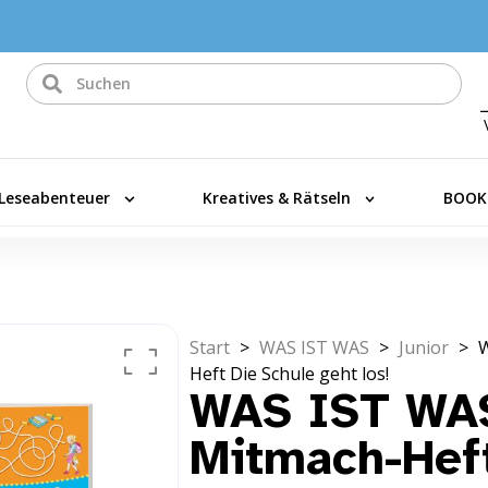
Leseabenteuer
Kreatives & Rätseln
BOOK
Start
>
WAS IST WAS
>
Junior
>
W
Heft Die Schule geht los!
WAS IST WAS
Mitmach-Heft