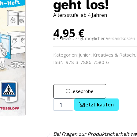
geht los!
Altersstufe: ab 4 Jahren
4,95
€
inkl. MwSt. zzgl. möglicher Versandkosten
Kategorien:
Junior
,
Kreatives & Rätseln
ISBN: 978-3-7886-7580-6
Leseprobe
Jetzt kaufen
Bei Fragen zur Produktsicherheit we