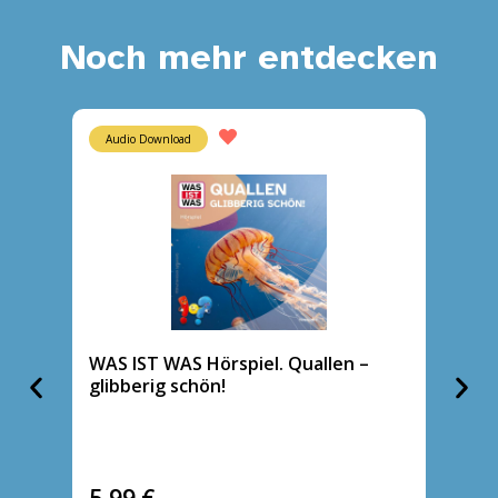
Noch mehr entdecken
Audio Download
CD
WAS IST WAS Hörspiel. Quallen –
WAS IS
glibberig schön!
große