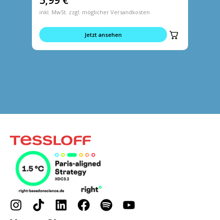
5,99
€
14,9
inkl. MwSt. zzgl. möglicher Versandkosten
inkl. MwS
Jetzt ansehen