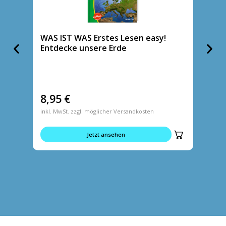
WAS IST WAS Erstes Lesen easy!
WAS IS
Entdecke unsere Erde
Hunde 
8,95
€
8,95
inkl. MwSt. zzgl. möglicher Versandkosten
inkl. MwS
Jetzt ansehen