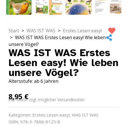
Start
>
WAS IST WAS
>
Erstes Lesen easy!
>
WAS IST WAS Erstes Lesen easy! Wie leben
unsere Vögel?
WAS IST WAS Erstes
Lesen easy! Wie leben
unsere Vögel?
Altersstufe: ab 6 Jahren
8,95
€
inkl. MwSt. zzgl. möglicher Versandkosten
Kategorien:
Erstes Lesen easy!
,
WAS IST WAS
ISBN: 978-3-7886-8125-8