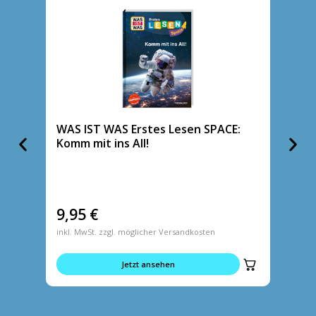
WAS IST WAS Erstes Lesen SPACE:
WAS I
Komm mit ins All!
Abent
9,95
€
9,95
inkl. MwSt. zzgl. möglicher Versandkosten
inkl. MwS
Jetzt ansehen