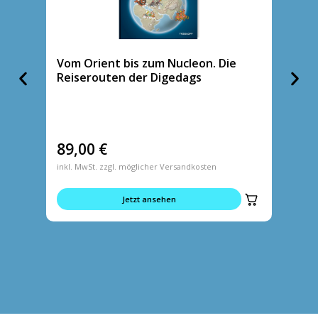
Vom Orient bis zum Nucleon. Die
Tasch
Reiserouten der Digedags
89,00
€
5,95
inkl. MwSt. zzgl. möglicher Versandkosten
inkl. MwS
Jetzt ansehen