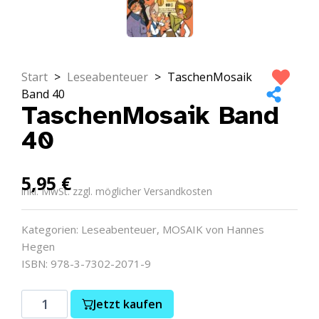
Start
>
Leseabenteuer
>
TaschenMosaik
Band 40
TaschenMosaik Band
40
5,95
€
inkl. MwSt. zzgl. möglicher Versandkosten
Kategorien:
Leseabenteuer
,
MOSAIK von Hannes
Hegen
ISBN: 978-3-7302-2071-9
Jetzt kaufen