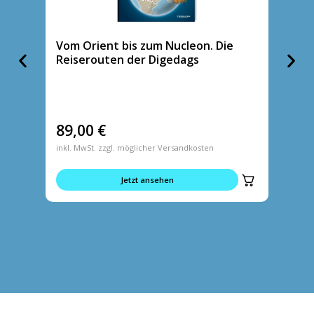
Vom Orient bis zum Nucleon. Die
Tasch
Reiserouten der Digedags
89,00
€
5,95
inkl. MwSt. zzgl. möglicher Versandkosten
inkl. MwS
Jetzt ansehen