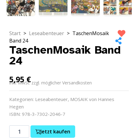
Start
>
Leseabenteuer
>
TaschenMosaik
Band 24
TaschenMosaik Band
24
5,95
€
inkl. MwSt. zzgl. möglicher Versandkosten
Kategorien:
Leseabenteuer
,
MOSAIK von Hannes
Hegen
ISBN: 978-3-7302-2046-7
Jetzt kaufen