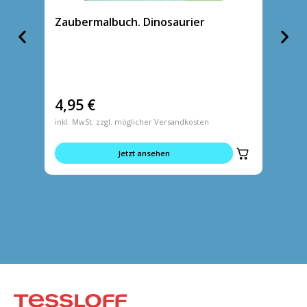
Zaubermalbuch. Dinosaurier
Zaube
Einho
4,95
€
5,95
inkl. MwSt. zzgl. möglicher Versandkosten
inkl. MwS
Jetzt ansehen