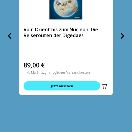
Vom Orient bis zum Nucleon. Die
Tasch
Reiserouten der Digedags
89,00
€
5,95
inkl. MwSt. zzgl. möglicher Versandkosten
inkl. MwS
Jetzt ansehen