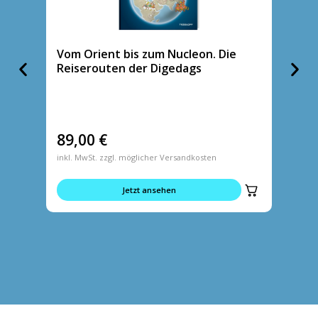
Vom Orient bis zum Nucleon. Die
Tasch
Reiserouten der Digedags
89,00
€
5,95
inkl. MwSt. zzgl. möglicher Versandkosten
inkl. MwS
Jetzt ansehen