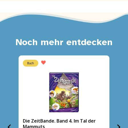
Noch mehr entdecken
Buch
Buch
Die ZeitBande. Band 4. Im Tal der
Die Ze
Mammuts
Sonne