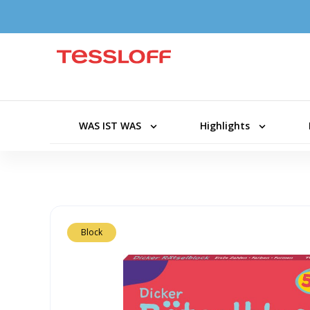
WAS IST WAS
Highlights
Block