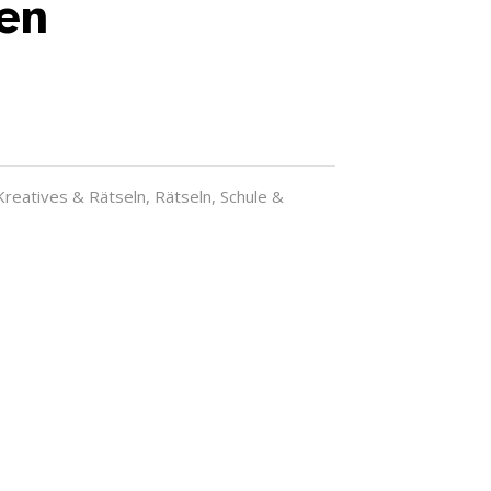
en
Kreatives & Rätseln
,
Rätseln
,
Schule &