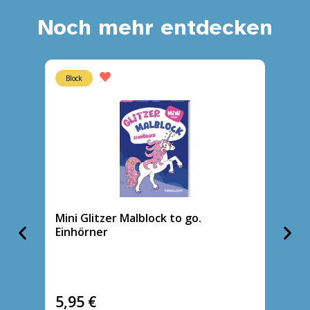
Noch mehr entdecken
Block
Heft
Mini Glitzer Malblock to go.
Alles 
Einhörner
5,95
€
5,95