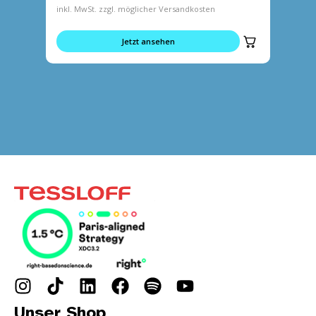
inkl. MwSt. zzgl. möglicher Versandkosten
inkl. MwS
Jetzt ansehen
Unser Shop