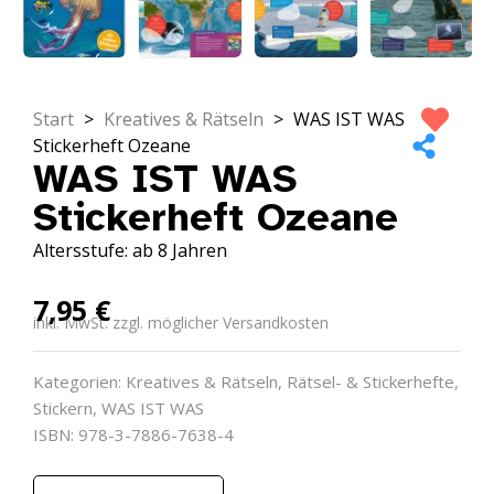
Start
>
Kreatives & Rätseln
>
WAS IST WAS
Stickerheft Ozeane
WAS IST WAS
Stickerheft Ozeane
Altersstufe: ab 8 Jahren
7,95
€
inkl. MwSt. zzgl. möglicher Versandkosten
Kategorien:
Kreatives & Rätseln
,
Rätsel- & Stickerhefte
,
Stickern
,
WAS IST WAS
ISBN: 978-3-7886-7638-4