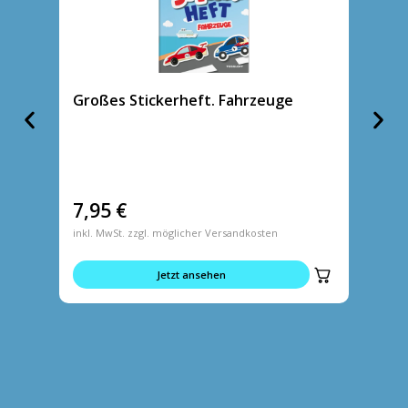
Großes Stickerheft. Fahrzeuge
Großes
7,95
€
7,95
inkl. MwSt. zzgl. möglicher Versandkosten
inkl. MwS
Jetzt ansehen