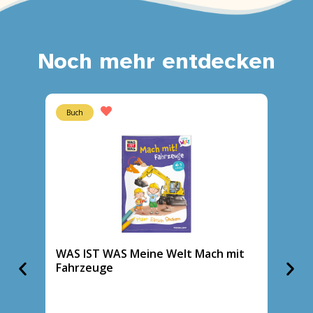
Noch mehr entdecken
Buch
Buch
WAS IST WAS Meine Welt Mach mit
WAS I
Fahrzeuge
Farbe