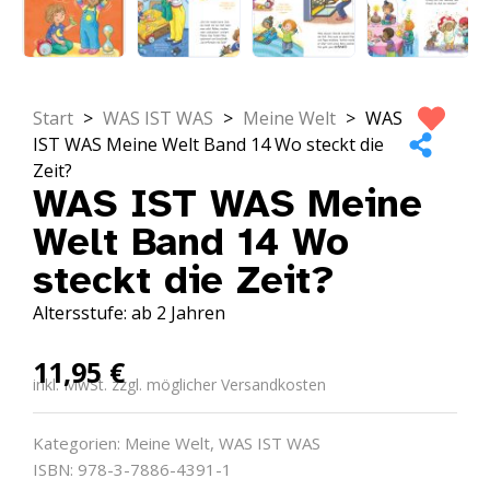
Start
>
WAS IST WAS
>
Meine Welt
>
WAS
IST WAS Meine Welt Band 14 Wo steckt die
Zeit?
WAS IST WAS Meine
Welt Band 14 Wo
steckt die Zeit?
Altersstufe: ab 2 Jahren
11,95
€
inkl. MwSt. zzgl. möglicher Versandkosten
Kategorien:
Meine Welt
,
WAS IST WAS
ISBN: 978-3-7886-4391-1