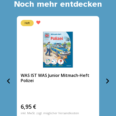
Noch mehr entdecken
Heft
Heft
WAS IST WAS Junior Mitmach-Heft
WAS I
Polizei
Die Sc
6,95
€
6,95
inkl. MwSt. zzgl. möglicher Versandkosten
inkl. MwS