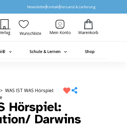
Newsletter
Kontakt
Versand & Lieferung
Verlag
Mein Konto
Warenkorb
Wunschliste
ii®
Schule & Lernen
Shop
>
WAS IST WAS Hörspiel:
e
 Hörspiel:
tion/ Darwins