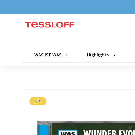
WAS IST WAS
Highlights
CD