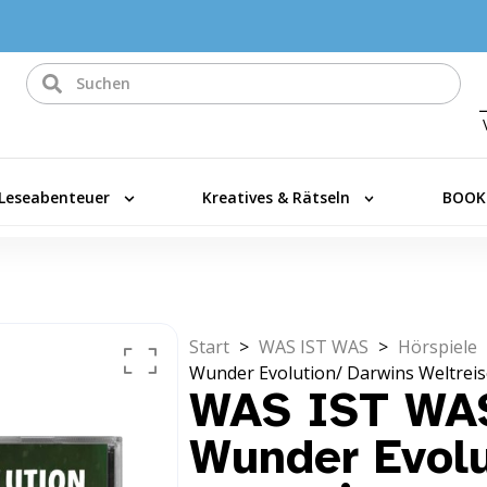
Leseabenteuer
Kreatives & Rätseln
BOOK
Start
>
WAS IST WAS
>
Hörspiele
Wunder Evolution/ Darwins Weltreis
WAS IST WAS
Wunder Evolu