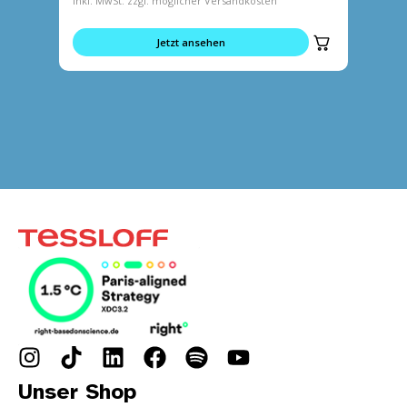
inkl. MwSt. zzgl. möglicher Versandkosten
inkl. MwS
Jetzt ansehen
Unser Shop