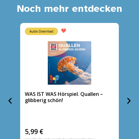
Noch mehr entdecken
Audio Download
CD
WAS IST WAS Hörspiel. Quallen –
WAS IS
glibberig schön!
große
5,99
€
14,9