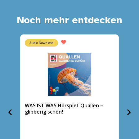
Noch mehr entdecken
Audio Download
CD
WAS IST WAS Hörspiel. Quallen –
WAS IS
glibberig schön!
große