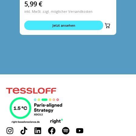
5,99
€
14,9
inkl. MwSt. zzgl. möglicher Versandkosten
inkl. MwS
Jetzt ansehen