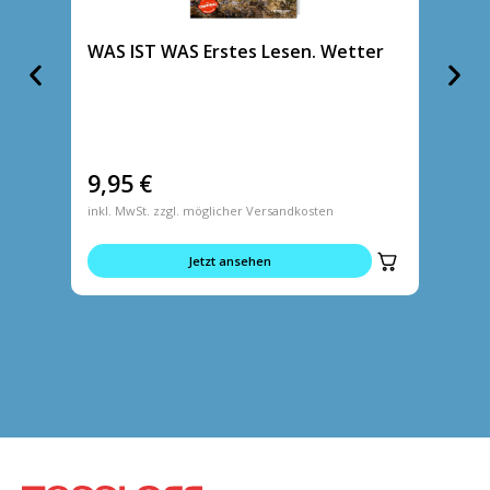
WAS IST WAS Erstes Lesen. Wetter
WAS I
und P
9,95
€
9,95
inkl. MwSt. zzgl. möglicher Versandkosten
inkl. MwS
Jetzt ansehen