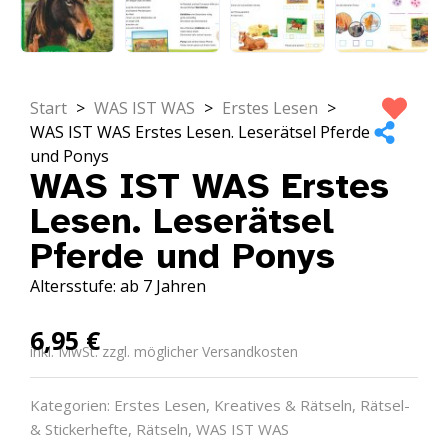
Start
>
WAS IST WAS
>
Erstes Lesen
>
WAS IST WAS Erstes Lesen. Leserätsel Pferde
und Ponys
WAS IST WAS Erstes
Lesen. Leserätsel
Pferde und Ponys
Altersstufe: ab 7 Jahren
6,95
€
inkl. MwSt. zzgl. möglicher Versandkosten
Kategorien:
Erstes Lesen
,
Kreatives & Rätseln
,
Rätsel-
& Stickerhefte
,
Rätseln
,
WAS IST WAS