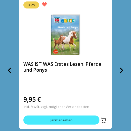
Buch
Buch
WAS IST WAS Erstes Lesen. Pferde
WAS I
und Ponys
Komm m
9,95
€
9,95
inkl. MwSt. zzgl. möglicher Versandkosten
inkl. MwS
Jetzt ansehen