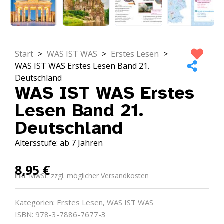
Start
>
WAS IST WAS
>
Erstes Lesen
>
WAS IST WAS Erstes Lesen Band 21.
Deutschland
WAS IST WAS Erstes
Lesen Band 21.
Deutschland
Altersstufe: ab 7 Jahren
8,95
€
inkl. MwSt. zzgl. möglicher Versandkosten
Kategorien:
Erstes Lesen
,
WAS IST WAS
ISBN: 978-3-7886-7677-3