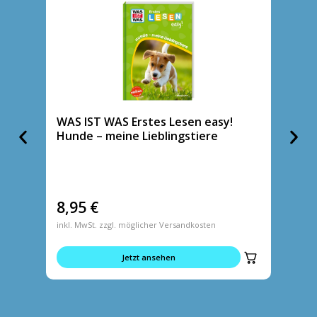
WAS IST WAS Erstes Lesen easy!
WAS I
Hunde – meine Lieblingstiere
8,95
€
6,95
inkl. MwSt. zzgl. möglicher Versandkosten
inkl. MwS
Jetzt ansehen