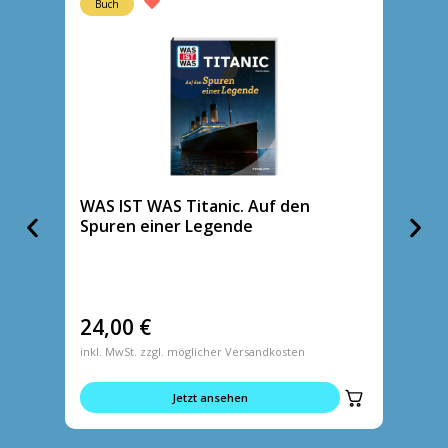
Buch
Buch
WAS IST WAS Titanic. Auf den
WAS I
Spuren einer Legende
Blätt
24,00
€
14,9
inkl. MwSt. zzgl. möglicher Versandkosten
inkl. MwS
Jetzt ansehen