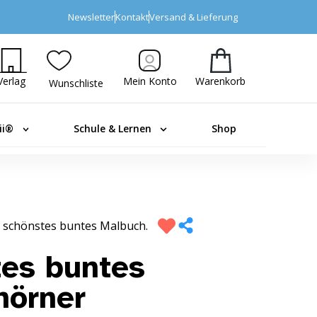
Newsletter
Kontakt
Versand & Lieferung
Verlag
Mein Konto
Warenkorb
Wunschliste
ii®
Schule & Lernen
Shop
 schönstes buntes Malbuch.
es buntes
hörner