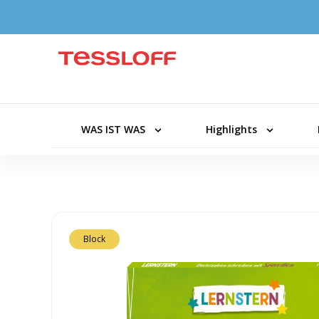
WAS IST WAS
Highlights
Block