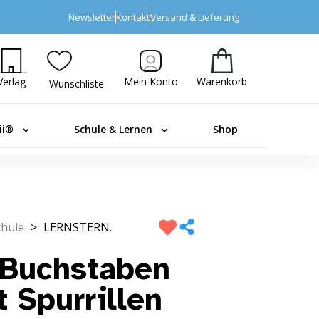
Newsletter
Kontakt
Versand & Lieferung
Verlag
Mein Konto
Warenkorb
Wunschliste
ii®
Schule & Lernen
Shop
hule
>
LERNSTERN.
Buchstaben
 Spurrillen