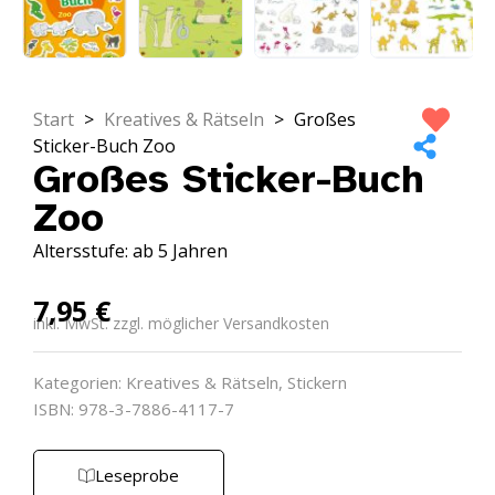
Start
>
Kreatives & Rätseln
>
Großes
Sticker-Buch Zoo
Großes Sticker-Buch
Zoo
Altersstufe: ab 5 Jahren
7,95
€
inkl. MwSt. zzgl. möglicher Versandkosten
Kategorien:
Kreatives & Rätseln
,
Stickern
ISBN: 978-3-7886-4117-7
Leseprobe