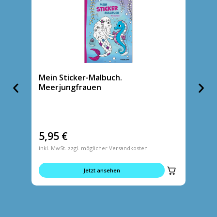
Mein Sticker-Malbuch.
Große
Meerjungfrauen
5,95
€
7,95
inkl. MwSt. zzgl. möglicher Versandkosten
inkl. MwS
Jetzt ansehen