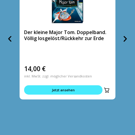
Der kleine Major Tom. Doppelband.
Der kl
Völlig losgelöst/Rückkehr zur Erde
Riskan
14,00
€
9,95
inkl. MwSt. zzgl. möglicher Versandkosten
inkl. MwS
Jetzt ansehen