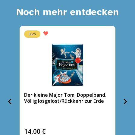
Noch mehr entdecken
Buch
Buch
Der kleine Major Tom. Doppelband.
Der kl
Völlig losgelöst/Rückkehr zur Erde
Riskan
14,00
€
9,95