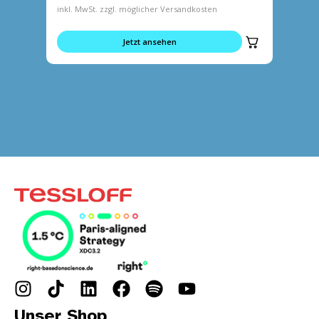
inkl. MwSt. zzgl. möglicher Versandkosten
inkl. MwS
Jetzt ansehen
Unser Shop