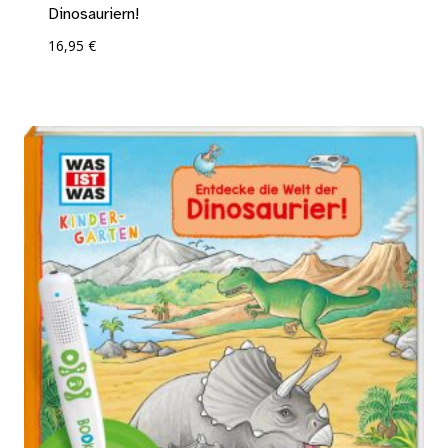
Dinosauriern!
16,95
€
Add To Compare