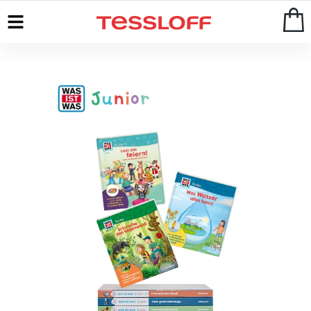
Start
>
WAS IST WAS
>
Junior