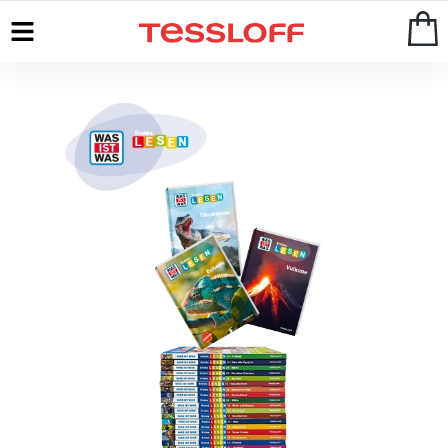
Start
>
WAS IST WAS
>
Erstes Lesen