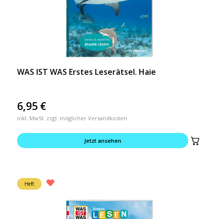
WAS IST WAS Erstes Leserätsel. Haie
6,95
€
inkl. MwSt. zzgl. möglicher Versandkosten
Jetzt ansehen
Heft