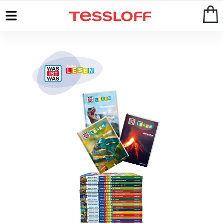
Start
>
WAS IST WAS
>
Erstes Lesen