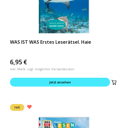
WAS IST WAS Erstes Leserätsel. Haie
6,95
€
inkl. MwSt. zzgl. möglicher Versandkosten
Jetzt ansehen
Heft