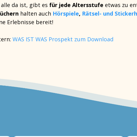
lle da ist, gibt es
für jede Altersstufe
etwas zu en
büchern
halten auch
Hörspiele
,
Rätsel- und Sticker
ne Erlebnisse bereit!
tern:
WAS IST WAS Prospekt zum Download