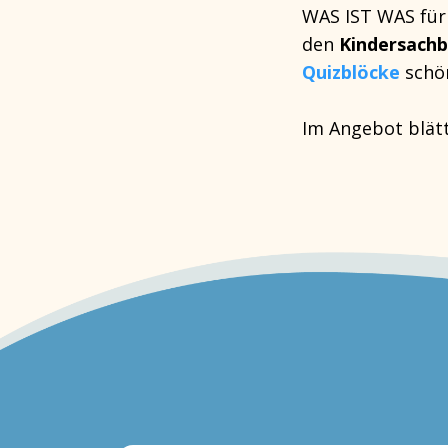
WAS IST WAS für a
den
Kindersach
Quizblöcke
schö
Im Angebot blät