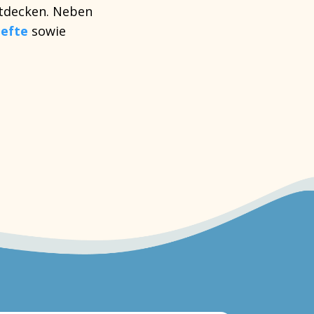
tdecken. Neben
hefte
sowie