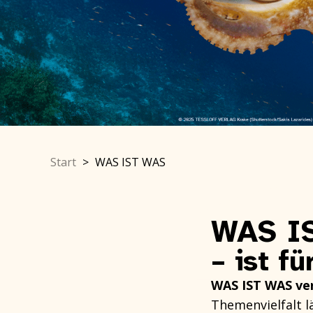
Start
>
WAS IST WAS
WAS I
– ist fü
WAS IST WAS ver
Themenvielfalt lä